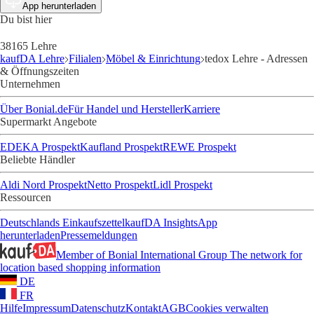
App herunterladen
Du bist hier
38165 Lehre
kaufDA Lehre
Filialen
Möbel & Einrichtung
tedox Lehre - Adressen
& Öffnungszeiten
Unternehmen
Über Bonial.de
Für Handel und Hersteller
Karriere
Supermarkt Angebote
EDEKA Prospekt
Kaufland Prospekt
REWE Prospekt
Beliebte Händler
Aldi Nord Prospekt
Netto Prospekt
Lidl Prospekt
Ressourcen
Deutschlands Einkaufszettel
kaufDA Insights
App
herunterladen
Pressemeldungen
Member of Bonial International Group
The network for
location based shopping information
DE
FR
Hilfe
Impressum
Datenschutz
Kontakt
AGB
Cookies verwalten