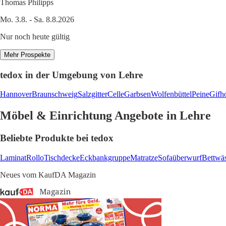
Thomas Philipps
Mo. 3.8. - Sa. 8.8.2026
Nur noch heute gültig
Mehr Prospekte
tedox in der Umgebung von Lehre
Hannover
Braunschweig
Salzgitter
Celle
Garbsen
Wolfenbüttel
Peine
Gifh
Möbel & Einrichtung Angebote in Lehre
Beliebte Produkte bei tedox
Laminat
Rollo
Tischdecke
Eckbankgruppe
Matratze
Sofaüberwurf
Bettwä
Neues vom KaufDA Magazin