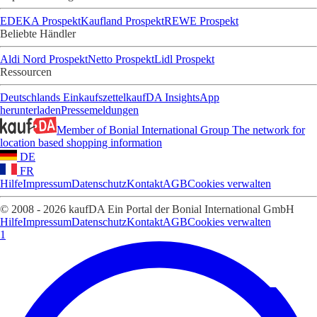
EDEKA Prospekt
Kaufland Prospekt
REWE Prospekt
Beliebte Händler
Aldi Nord Prospekt
Netto Prospekt
Lidl Prospekt
Ressourcen
Deutschlands Einkaufszettel
kaufDA Insights
App
herunterladen
Pressemeldungen
Member of Bonial International Group
The network for
location based shopping information
DE
FR
Hilfe
Impressum
Datenschutz
Kontakt
AGB
Cookies verwalten
© 2008 - 2026 kaufDA Ein Portal der Bonial International GmbH
Hilfe
Impressum
Datenschutz
Kontakt
AGB
Cookies verwalten
1