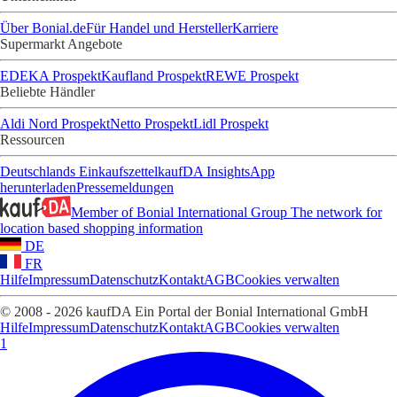
Über Bonial.de
Für Handel und Hersteller
Karriere
Supermarkt Angebote
EDEKA Prospekt
Kaufland Prospekt
REWE Prospekt
Beliebte Händler
Aldi Nord Prospekt
Netto Prospekt
Lidl Prospekt
Ressourcen
Deutschlands Einkaufszettel
kaufDA Insights
App
herunterladen
Pressemeldungen
Member of Bonial International Group
The network for
location based shopping information
DE
FR
Hilfe
Impressum
Datenschutz
Kontakt
AGB
Cookies verwalten
© 2008 - 2026 kaufDA Ein Portal der Bonial International GmbH
Hilfe
Impressum
Datenschutz
Kontakt
AGB
Cookies verwalten
1