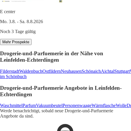
E center
Mo. 3.8. - Sa. 8.8.2026
Noch 3 Tage gültig
Mehr Prospekte
Drogerie-und-Parfuemerie in der Nähe von
Leinfelden-Echterdingen
Filderstadt
Waldenbuch
Ostfildern
Neuhausen
Schönaich
Aichtal
Stuttgart
im Schönbuch
Drogerie-und-Parfuemerie Angebote in Leinfelden-
Echterdingen
Waschmittel
Parfum
Vakuumbeutel
Personenwaage
Wärmflasche
Wolle
Dr
Werde benachrichtigt, sobald neue Drogerie-und-Parfuemerie
Angebote da sind.
1