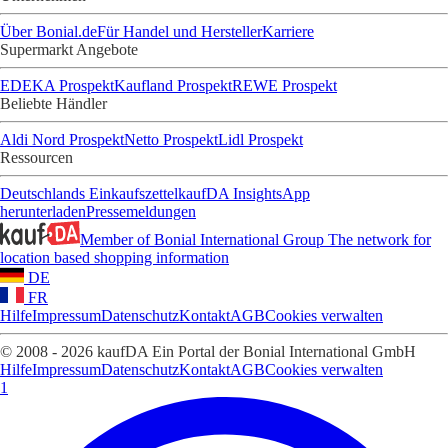
Über Bonial.de
Für Handel und Hersteller
Karriere
Supermarkt Angebote
EDEKA Prospekt
Kaufland Prospekt
REWE Prospekt
Beliebte Händler
Aldi Nord Prospekt
Netto Prospekt
Lidl Prospekt
Ressourcen
Deutschlands Einkaufszettel
kaufDA Insights
App
herunterladen
Pressemeldungen
Member of Bonial International Group
The network for
location based shopping information
DE
FR
Hilfe
Impressum
Datenschutz
Kontakt
AGB
Cookies verwalten
© 2008 - 2026 kaufDA Ein Portal der Bonial International GmbH
Hilfe
Impressum
Datenschutz
Kontakt
AGB
Cookies verwalten
1