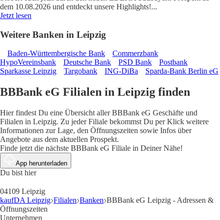
dem 10.08.2026 und entdeckt unsere Highlights!
...
Jetzt lesen
Weitere Banken in Leipzig
Baden-Württembergische Bank
Commerzbank
HypoVereinsbank
Deutsche Bank
PSD Bank
Postbank
Sparkasse Leipzig
Targobank
ING-DiBa
Sparda-Bank Berlin eG
BBBank eG Filialen in Leipzig finden
Hier findest Du eine Übersicht aller BBBank eG Geschäfte und
Filialen in Leipzig. Zu jeder Filiale bekommst Du per Klick weitere
Informationen zur Lage, den Öffnungszeiten sowie Infos über
Angebote aus dem aktuellen Prospekt.
Finde jetzt die nächste BBBank eG Filiale in Deiner Nähe!
App herunterladen
Du bist hier
04109 Leipzig
kaufDA Leipzig
Filialen
Banken
BBBank eG Leipzig - Adressen &
Öffnungszeiten
Unternehmen