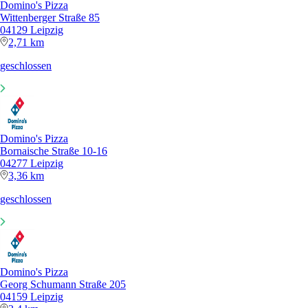
Domino's Pizza
Wittenberger Straße 85
04129 Leipzig
2,71 km
geschlossen
Domino's Pizza
Bornaische Straße 10-16
04277 Leipzig
3,36 km
geschlossen
Domino's Pizza
Georg Schumann Straße 205
04159 Leipzig