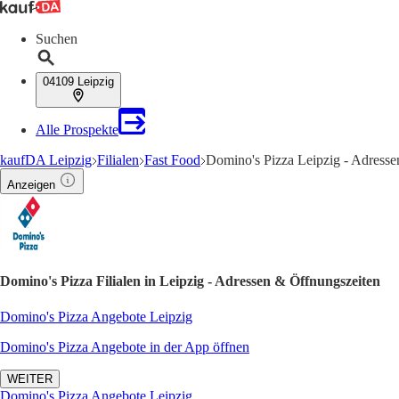
Suchen
04109 Leipzig
Alle Prospekte
kaufDA Leipzig
Filialen
Fast Food
Domino's Pizza Leipzig - Adresse
Anzeigen
Domino's Pizza Filialen in Leipzig - Adressen & Öffnungszeiten
Domino's Pizza Angebote Leipzig
Domino's Pizza Angebote in der App öffnen
WEITER
Domino's Pizza Angebote Leipzig