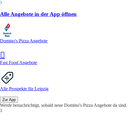
Alle Angebote in der App öffnen
Domino's Pizza Angebote
Fast Food Angebote
Alle Prospekte für Leipzig
Zur App
Werde benachrichtigt, sobald neue Domino's Pizza Angebote da sind.