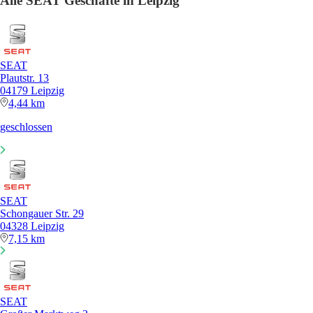
Alle SEAT Geschäfte in Leipzig
SEAT
Plautstr. 13
04179 Leipzig
4,44 km
geschlossen
SEAT
Schongauer Str. 29
04328 Leipzig
7,15 km
SEAT