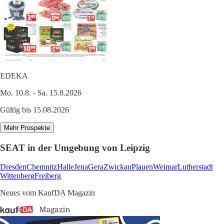
EDEKA
Mo. 10.8. - Sa. 15.8.2026
Gültig bis 15.08.2026
Mehr Prospekte
SEAT in der Umgebung von Leipzig
Dresden
Chemnitz
Halle
Jena
Gera
Zwickau
Plauen
Weimar
Lutherstadt
Wittenberg
Freiberg
Neues vom KaufDA Magazin