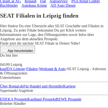
CleanCar AG
Renault
Fiat
Autoservice
PSA Retail GmbH
Buchbinder
Autohaus König
AD Auto Dienst
SEAT Filialen in Leipzig finden
Hier findest Du eine Übersicht aller SEAT Geschäfte und Filialen in
Leipzig. Zu jeder Filiale bekommst Du per Klick weitere
Informationen zur Lage, den Öffnungszeiten sowie Infos über
Angebote aus dem aktuellen Prospekt.
Finde jetzt die nächste SEAT Filiale in Deiner Nähe!
App herunterladen
Du bist hier
04109 Leipzig
kaufDA Leipzig
Filialen
Werkstatt & Auto
SEAT Leipzig - Adressen
& Öffnungszeiten
Unternehmen
Über Bonial.de
Für Handel und Hersteller
Karriere
Supermarkt Angebote
EDEKA Prospekt
Kaufland Prospekt
REWE Prospekt
Beliebte Händler