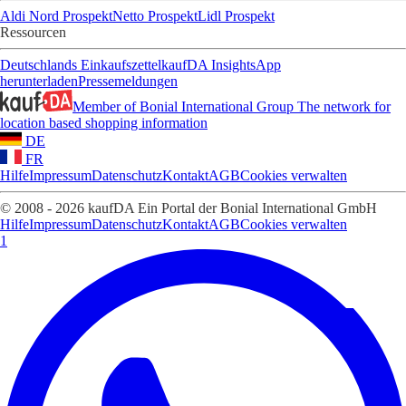
Aldi Nord Prospekt
Netto Prospekt
Lidl Prospekt
Ressourcen
Deutschlands Einkaufszettel
kaufDA Insights
App
herunterladen
Pressemeldungen
Member of Bonial International Group
The network for
location based shopping information
DE
FR
Hilfe
Impressum
Datenschutz
Kontakt
AGB
Cookies verwalten
© 2008 - 2026 kaufDA Ein Portal der Bonial International GmbH
Hilfe
Impressum
Datenschutz
Kontakt
AGB
Cookies verwalten
1