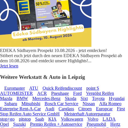
EDEKA Südbayern Prospekt 10.08.2026 - jetzt entdecken!
Stöbert euch jetzt durch den neuen EDEKA Südbayern Prospekt ab
dem 10.08.2026 und entdeckt unsere Highlights!
...
Jetzt lesen
Weitere Werkstatt & Auto in Leipzig
Euromaster
ATU
Quick Reifendiscount
point S
AUTOMEISTER
ACR
Pneuhage
Ford
Vergölst Reifen
Mazda
BMW
Mercedes-Benz
Skoda
Sixt
Toyota
Hyundai
Subaru
Mitsubishi
Bosch Car Service
Nissan
Alfa Romeo
Enterprise Rent-A-Car
Audi
Carglass
Citroen
Europcar
First
Stop Reifen Auto Service GmbH
Meisterhaft Autoreparatur
stop+go
pitstop
Saab
KIA
Volkswagen
Volvo
LADA
Opel
Suzuki
Premio Reifen + Autoservice
Pneumobil
Hertz