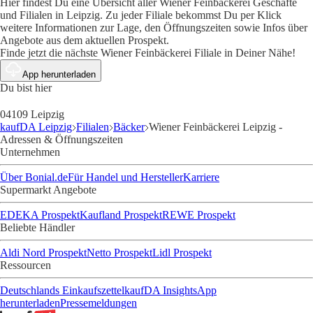
Hier findest Du eine Übersicht aller Wiener Feinbäckerei Geschäfte
und Filialen in Leipzig. Zu jeder Filiale bekommst Du per Klick
weitere Informationen zur Lage, den Öffnungszeiten sowie Infos über
Angebote aus dem aktuellen Prospekt.
Finde jetzt die nächste Wiener Feinbäckerei Filiale in Deiner Nähe!
App herunterladen
Du bist hier
04109 Leipzig
kaufDA Leipzig
Filialen
Bäcker
Wiener Feinbäckerei Leipzig -
Adressen & Öffnungszeiten
Unternehmen
Über Bonial.de
Für Handel und Hersteller
Karriere
Supermarkt Angebote
EDEKA Prospekt
Kaufland Prospekt
REWE Prospekt
Beliebte Händler
Aldi Nord Prospekt
Netto Prospekt
Lidl Prospekt
Ressourcen
Deutschlands Einkaufszettel
kaufDA Insights
App
herunterladen
Pressemeldungen