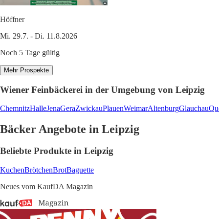
Höffner
Mi. 29.7. - Di. 11.8.2026
Noch 5 Tage gültig
Mehr Prospekte
Wiener Feinbäckerei in der Umgebung von Leipzig
Chemnitz
Halle
Jena
Gera
Zwickau
Plauen
Weimar
Altenburg
Glauchau
Que
Bäcker Angebote in Leipzig
Beliebte Produkte in Leipzig
Kuchen
Brötchen
Brot
Baguette
Neues vom KaufDA Magazin