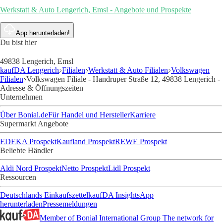
Werkstatt & Auto Lengerich, Emsl - Angebote und Prospekte
App herunterladen!
Du bist hier
49838 Lengerich, Emsl
kaufDA Lengerich
Filialen
Werkstatt & Auto Filialen
Volkswagen
Filialen
Volkswagen Filiale - Handruper Straße 12, 49838 Lengerich -
Adresse & Öffnungszeiten
Unternehmen
Über Bonial.de
Für Handel und Hersteller
Karriere
Supermarkt Angebote
EDEKA Prospekt
Kaufland Prospekt
REWE Prospekt
Beliebte Händler
Aldi Nord Prospekt
Netto Prospekt
Lidl Prospekt
Ressourcen
Deutschlands Einkaufszettel
kaufDA Insights
App
herunterladen
Pressemeldungen
Member of Bonial International Group
The network for