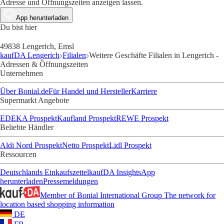
Adresse und Öffnungszeiten anzeigen lassen.
App herunterladen
Du bist hier
49838 Lengerich, Emsl
kaufDA Lengerich
Filialen
Weitere Geschäfte Filialen in Lengerich -
Adressen & Öffnungszeiten
Unternehmen
Über Bonial.de
Für Handel und Hersteller
Karriere
Supermarkt Angebote
EDEKA Prospekt
Kaufland Prospekt
REWE Prospekt
Beliebte Händler
Aldi Nord Prospekt
Netto Prospekt
Lidl Prospekt
Ressourcen
Deutschlands Einkaufszettel
kaufDA Insights
App
herunterladen
Pressemeldungen
Member of Bonial International Group
The network for
location based shopping information
DE