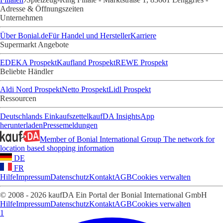
Adresse & Öffnungszeiten
Unternehmen
Über Bonial.de
Für Handel und Hersteller
Karriere
Supermarkt Angebote
EDEKA Prospekt
Kaufland Prospekt
REWE Prospekt
Beliebte Händler
Aldi Nord Prospekt
Netto Prospekt
Lidl Prospekt
Ressourcen
Deutschlands Einkaufszettel
kaufDA Insights
App
herunterladen
Pressemeldungen
Member of Bonial International Group
The network for
location based shopping information
DE
FR
Hilfe
Impressum
Datenschutz
Kontakt
AGB
Cookies verwalten
© 2008 - 2026 kaufDA Ein Portal der Bonial International GmbH
Hilfe
Impressum
Datenschutz
Kontakt
AGB
Cookies verwalten
1