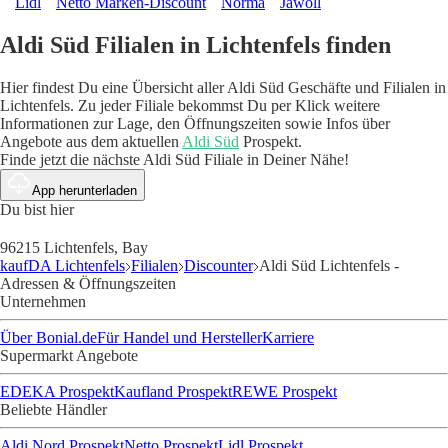
Lidl
Netto Marken-Discount
Norma
Jawoll
Aldi Süd Filialen in Lichtenfels finden
Hier findest Du eine Übersicht aller Aldi Süd Geschäfte und Filialen in
Lichtenfels. Zu jeder Filiale bekommst Du per Klick weitere
Informationen zur Lage, den Öffnungszeiten sowie Infos über
Angebote aus dem aktuellen
Aldi Süd
Prospekt.
Finde jetzt die nächste Aldi Süd Filiale in Deiner Nähe!
App herunterladen
Du bist hier
96215 Lichtenfels, Bay
kaufDA Lichtenfels
Filialen
Discounter
Aldi Süd Lichtenfels -
Adressen & Öffnungszeiten
Unternehmen
Über Bonial.de
Für Handel und Hersteller
Karriere
Supermarkt Angebote
EDEKA Prospekt
Kaufland Prospekt
REWE Prospekt
Beliebte Händler
Aldi Nord Prospekt
Netto Prospekt
Lidl Prospekt