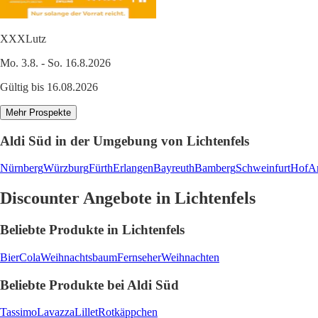
XXXLutz
Mo. 3.8. - So. 16.8.2026
Gültig bis 16.08.2026
Mehr Prospekte
Aldi Süd in der Umgebung von Lichtenfels
Nürnberg
Würzburg
Fürth
Erlangen
Bayreuth
Bamberg
Schweinfurt
Hof
A
Discounter Angebote in Lichtenfels
Beliebte Produkte in Lichtenfels
Bier
Cola
Weihnachtsbaum
Fernseher
Weihnachten
Beliebte Produkte bei Aldi Süd
Tassimo
Lavazza
Lillet
Rotkäppchen