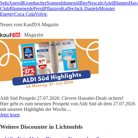
Sekt
Aperol
Krombacher
Sonnenblumenöl
Bier
Nescafe
Ariel
Blumen
Hav
Club
Blumenerde
Persil
Pflanzen
Kaffee
Jack Daniels
Monster
Energy
Coca Cola
Volvic
Neues vom KaufDA Magazin
Aldi Süd Prospekt 27.07.2026: Clevere Haustier-Deals sichern!
Hier geht es zum neuesten Prospekt von Aldi Süd ab dem 27.07.2026
mit unseren Highlights der Woche.
...
Jetzt lesen
Weitere Discounter in Lichtenfels