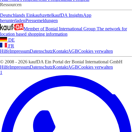
Ressourcen
Deutschlands Einkaufszettel
kaufDA Insights
App
herunterladen
Pressemeldungen
Member of Bonial International Group
The network for
location based shopping information
DE
FR
Hilfe
Impressum
Datenschutz
Kontakt
AGB
Cookies verwalten
© 2008 - 2026 kaufDA Ein Portal der Bonial International GmbH
Hilfe
Impressum
Datenschutz
Kontakt
AGB
Cookies verwalten
1