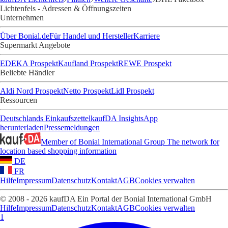
Lichtenfels - Adressen & Öffnungszeiten
Unternehmen
Über Bonial.de
Für Handel und Hersteller
Karriere
Supermarkt Angebote
EDEKA Prospekt
Kaufland Prospekt
REWE Prospekt
Beliebte Händler
Aldi Nord Prospekt
Netto Prospekt
Lidl Prospekt
Ressourcen
Deutschlands Einkaufszettel
kaufDA Insights
App
herunterladen
Pressemeldungen
Member of Bonial International Group
The network for
location based shopping information
DE
FR
Hilfe
Impressum
Datenschutz
Kontakt
AGB
Cookies verwalten
© 2008 - 2026 kaufDA Ein Portal der Bonial International GmbH
Hilfe
Impressum
Datenschutz
Kontakt
AGB
Cookies verwalten
1