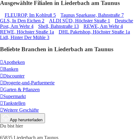
Ausgewählte Filialen in Liederbach am Taunus
FLEUROP, Im Kohlruß 5
Taunus Sparkasse, Bahnstraße 7
GLS, In Den Eichen 2
ALDI SÜD, Höchster Straße 1
Deutsche
Post, Am Wehr 4
Shell, Bahnstraße 13
REWE, Am Wehr 4
REWE, Höchster Straße 1a
DHL Paketshop, Höchster Straße 1a
Lidl, Hinter Der Mühle 3
Beliebte Branchen in Liederbach am Taunus
Apotheken
Banken
Discounter
Drogerie-und-Parfuemerie
Garten & Pflanzen
Supermarkt
Tankstellen
Weitere Geschäfte
App herunterladen
Du bist hier
65835 Liederbach am Taunus