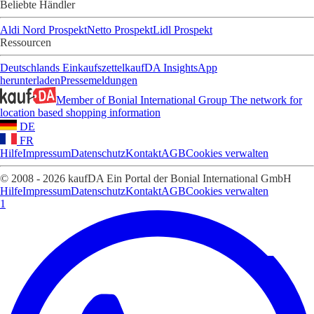
Beliebte Händler
Aldi Nord Prospekt
Netto Prospekt
Lidl Prospekt
Ressourcen
Deutschlands Einkaufszettel
kaufDA Insights
App
herunterladen
Pressemeldungen
Member of Bonial International Group
The network for
location based shopping information
DE
FR
Hilfe
Impressum
Datenschutz
Kontakt
AGB
Cookies verwalten
© 2008 - 2026 kaufDA Ein Portal der Bonial International GmbH
Hilfe
Impressum
Datenschutz
Kontakt
AGB
Cookies verwalten
1