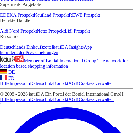
Supermarkt Angebote
EDEKA Prospekt
Kaufland Prospekt
REWE Prospekt
Beliebte Händler
Aldi Nord Prospekt
Netto Prospekt
Lidl Prospekt
Ressourcen
Deutschlands Einkaufszettel
kaufDA Insights
App
herunterladen
Pressemeldungen
Member of Bonial International Group
The network for
location based shopping information
DE
FR
Hilfe
Impressum
Datenschutz
Kontakt
AGB
Cookies verwalten
© 2008 - 2026 kaufDA Ein Portal der Bonial International GmbH
Hilfe
Impressum
Datenschutz
Kontakt
AGB
Cookies verwalten
1