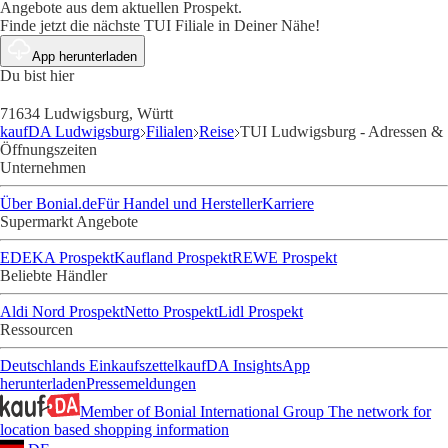
Angebote aus dem aktuellen Prospekt.
Finde jetzt die nächste TUI Filiale in Deiner Nähe!
App herunterladen
Du bist hier
71634 Ludwigsburg, Württ
kaufDA Ludwigsburg
Filialen
Reise
TUI Ludwigsburg - Adressen &
Öffnungszeiten
Unternehmen
Über Bonial.de
Für Handel und Hersteller
Karriere
Supermarkt Angebote
EDEKA Prospekt
Kaufland Prospekt
REWE Prospekt
Beliebte Händler
Aldi Nord Prospekt
Netto Prospekt
Lidl Prospekt
Ressourcen
Deutschlands Einkaufszettel
kaufDA Insights
App
herunterladen
Pressemeldungen
Member of Bonial International Group
The network for
location based shopping information