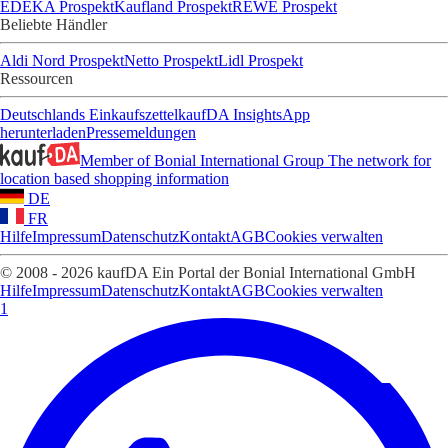
EDEKA Prospekt
Kaufland Prospekt
REWE Prospekt
Beliebte Händler
Aldi Nord Prospekt
Netto Prospekt
Lidl Prospekt
Ressourcen
Deutschlands Einkaufszettel
kaufDA Insights
App
herunterladen
Pressemeldungen
Member of Bonial International Group
The network for
location based shopping information
DE
FR
Hilfe
Impressum
Datenschutz
Kontakt
AGB
Cookies verwalten
© 2008 - 2026 kaufDA Ein Portal der Bonial International GmbH
Hilfe
Impressum
Datenschutz
Kontakt
AGB
Cookies verwalten
1