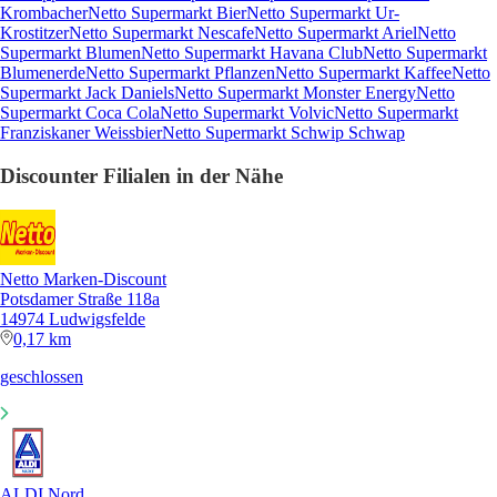
Krombacher
Netto Supermarkt Bier
Netto Supermarkt Ur-
Krostitzer
Netto Supermarkt Nescafe
Netto Supermarkt Ariel
Netto
Supermarkt Blumen
Netto Supermarkt Havana Club
Netto Supermarkt
Blumenerde
Netto Supermarkt Pflanzen
Netto Supermarkt Kaffee
Netto
Supermarkt Jack Daniels
Netto Supermarkt Monster Energy
Netto
Supermarkt Coca Cola
Netto Supermarkt Volvic
Netto Supermarkt
Franziskaner Weissbier
Netto Supermarkt Schwip Schwap
Discounter Filialen in der Nähe
Netto Marken-Discount
Potsdamer Straße 118a
14974 Ludwigsfelde
0,17 km
geschlossen
ALDI Nord