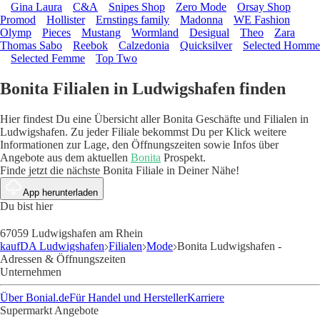
Gina Laura
C&A
Snipes Shop
Zero Mode
Orsay Shop
Promod
Hollister
Ernstings family
Madonna
WE Fashion
Olymp
Pieces
Mustang
Wormland
Desigual
Theo
Zara
Thomas Sabo
Reebok
Calzedonia
Quicksilver
Selected Homme
Selected Femme
Top Two
Bonita Filialen in Ludwigshafen finden
Hier findest Du eine Übersicht aller Bonita Geschäfte und Filialen in
Ludwigshafen. Zu jeder Filiale bekommst Du per Klick weitere
Informationen zur Lage, den Öffnungszeiten sowie Infos über
Angebote aus dem aktuellen
Bonita
Prospekt.
Finde jetzt die nächste Bonita Filiale in Deiner Nähe!
App herunterladen
Du bist hier
67059 Ludwigshafen am Rhein
kaufDA Ludwigshafen
Filialen
Mode
Bonita Ludwigshafen -
Adressen & Öffnungszeiten
Unternehmen
Über Bonial.de
Für Handel und Hersteller
Karriere
Supermarkt Angebote