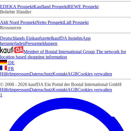
EDEKA Prospekt
Kaufland Prospekt
REWE Prospekt
Beliebte Händler
Aldi Nord Prospekt
Netto Prospekt
Lidl Prospekt
Ressourcen
Deutschlands Einkaufszettel
kaufDA Insights
App
herunterladen
Pressemeldungen
Member of Bonial International Group
The network for
location based shopping information
DE
FR
Hilfe
Impressum
Datenschutz
Kontakt
AGB
Cookies verwalten
© 2008 - 2026 kaufDA Ein Portal der Bonial International GmbH
Hilfe
Impressum
Datenschutz
Kontakt
AGB
Cookies verwalten
1