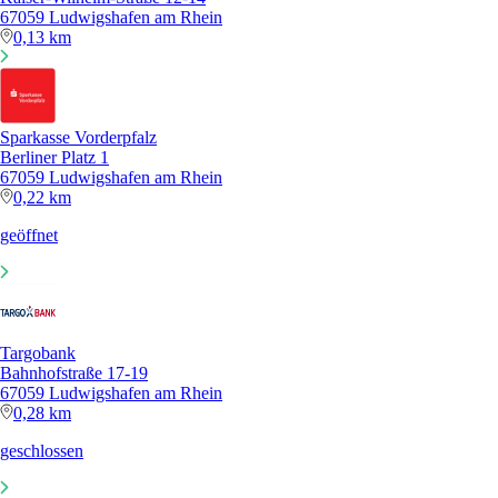
67059 Ludwigshafen am Rhein
0,13 km
Sparkasse Vorderpfalz
Berliner Platz 1
67059 Ludwigshafen am Rhein
0,22 km
geöffnet
Targobank
Bahnhofstraße 17-19
67059 Ludwigshafen am Rhein
0,28 km
geschlossen