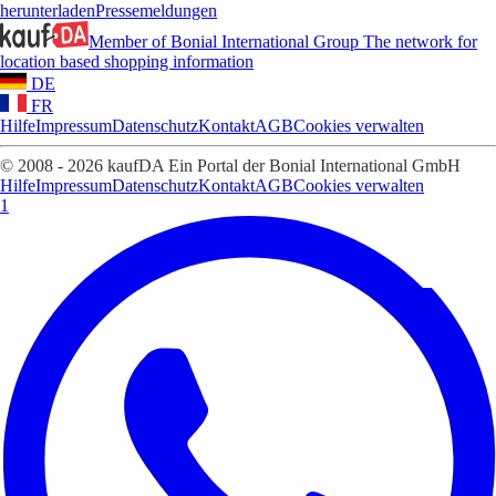
herunterladen
Pressemeldungen
Member of Bonial International Group
The network for
location based shopping information
DE
FR
Hilfe
Impressum
Datenschutz
Kontakt
AGB
Cookies verwalten
© 2008 - 2026 kaufDA Ein Portal der Bonial International GmbH
Hilfe
Impressum
Datenschutz
Kontakt
AGB
Cookies verwalten
1