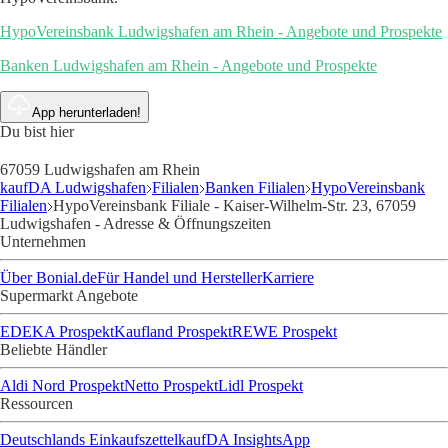
HypoVereinsbank Ludwigshafen am Rhein - Angebote und Prospekte
Banken Ludwigshafen am Rhein - Angebote und Prospekte
App herunterladen!
Du bist hier
67059 Ludwigshafen am Rhein
kaufDA Ludwigshafen
Filialen
Banken Filialen
HypoVereinsbank
Filialen
HypoVereinsbank Filiale - Kaiser-Wilhelm-Str. 23, 67059
Ludwigshafen - Adresse & Öffnungszeiten
Unternehmen
Über Bonial.de
Für Handel und Hersteller
Karriere
Supermarkt Angebote
EDEKA Prospekt
Kaufland Prospekt
REWE Prospekt
Beliebte Händler
Aldi Nord Prospekt
Netto Prospekt
Lidl Prospekt
Ressourcen
Deutschlands Einkaufszettel
kaufDA Insights
App