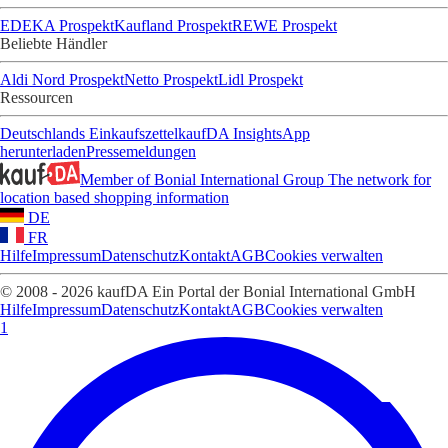
EDEKA Prospekt
Kaufland Prospekt
REWE Prospekt
Beliebte Händler
Aldi Nord Prospekt
Netto Prospekt
Lidl Prospekt
Ressourcen
Deutschlands Einkaufszettel
kaufDA Insights
App
herunterladen
Pressemeldungen
Member of Bonial International Group
The network for
location based shopping information
DE
FR
Hilfe
Impressum
Datenschutz
Kontakt
AGB
Cookies verwalten
© 2008 - 2026 kaufDA Ein Portal der Bonial International GmbH
Hilfe
Impressum
Datenschutz
Kontakt
AGB
Cookies verwalten
1