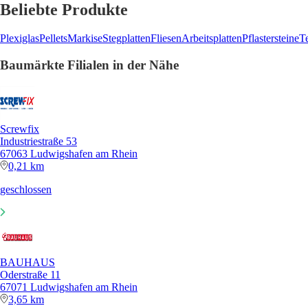
Beliebte Produkte
Plexiglas
Pellets
Markise
Stegplatten
Fliesen
Arbeitsplatten
Pflastersteine
T
Baumärkte Filialen in der Nähe
Screwfix
Industriestraße 53
67063 Ludwigshafen am Rhein
0,21 km
geschlossen
BAUHAUS
Oderstraße 11
67071 Ludwigshafen am Rhein
3,65 km