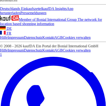
Ressourcen
Deutschlands Einkaufszettel
kaufDA Insights
App
herunterladen
Pressemeldungen
Member of Bonial International Group
The network for
location based shopping information
DE
FR
Hilfe
Impressum
Datenschutz
Kontakt
AGB
Cookies verwalten
© 2008 - 2026 kaufDA Ein Portal der Bonial International GmbH
Hilfe
Impressum
Datenschutz
Kontakt
AGB
Cookies verwalten
1