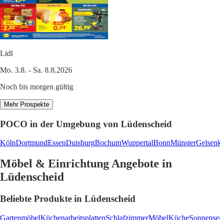
Lidl
Mo. 3.8. - Sa. 8.8.2026
Noch bis morgen gültig
Mehr Prospekte
POCO in der Umgebung von Lüdenscheid
Köln
Dortmund
Essen
Duisburg
Bochum
Wuppertal
Bonn
Münster
Gelsenk
Möbel & Einrichtung Angebote in
Lüdenscheid
Beliebte Produkte in Lüdenscheid
Gartenmöbel
Küchenarbeitsplatten
Schlafzimmer
Möbel
Küche
Sonnense