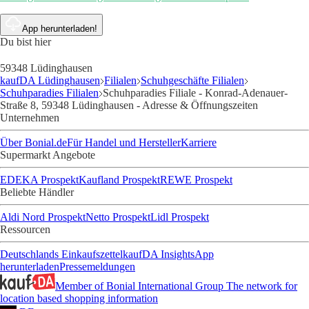
App herunterladen!
Du bist hier
59348 Lüdinghausen
kaufDA Lüdinghausen
Filialen
Schuhgeschäfte Filialen
Schuhparadies Filialen
Schuhparadies Filiale - Konrad-Adenauer-
Straße 8, 59348 Lüdinghausen - Adresse & Öffnungszeiten
Unternehmen
Über Bonial.de
Für Handel und Hersteller
Karriere
Supermarkt Angebote
EDEKA Prospekt
Kaufland Prospekt
REWE Prospekt
Beliebte Händler
Aldi Nord Prospekt
Netto Prospekt
Lidl Prospekt
Ressourcen
Deutschlands Einkaufszettel
kaufDA Insights
App
herunterladen
Pressemeldungen
Member of Bonial International Group
The network for
location based shopping information