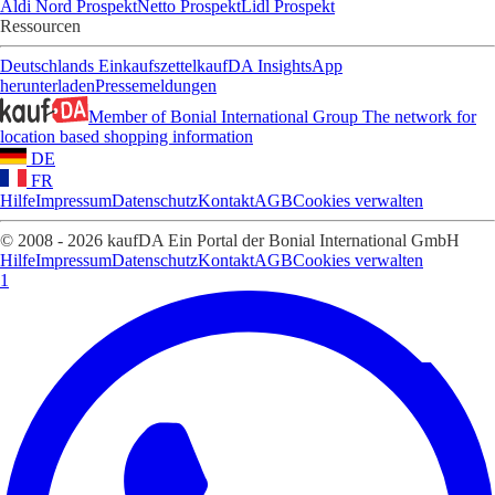
Aldi Nord Prospekt
Netto Prospekt
Lidl Prospekt
Ressourcen
Deutschlands Einkaufszettel
kaufDA Insights
App
herunterladen
Pressemeldungen
Member of Bonial International Group
The network for
location based shopping information
DE
FR
Hilfe
Impressum
Datenschutz
Kontakt
AGB
Cookies verwalten
© 2008 - 2026 kaufDA Ein Portal der Bonial International GmbH
Hilfe
Impressum
Datenschutz
Kontakt
AGB
Cookies verwalten
1