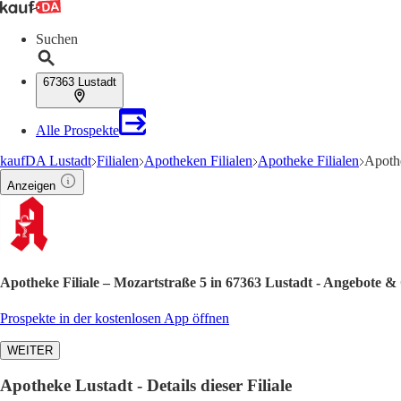
Suchen
67363 Lustadt
Alle Prospekte
kaufDA Lustadt
Filialen
Apotheken Filialen
Apotheke Filialen
Apothe
Anzeigen
Apotheke Filiale – Mozartstraße 5 in 67363 Lustadt - Angebote &
Prospekte in der kostenlosen App öffnen
WEITER
Apotheke Lustadt - Details dieser Filiale