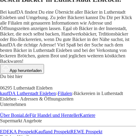
Bei kaufDA findest Du eine Übersicht aller Bäcker in Lutherstadt
Eisleben und Umgebung. Zu jeder Bäckerei kannst Du Dir per Klick
alle Filialen mit genaueren Informationen wie Adresse und
Öffnungszeiten anzeigen lassen. Egal ob Bäcker in der Innenstadt,
Bäcker, die noch selbst backen, Handwerksbäcker, Trditionsbäcker
oder Bio-Bäckererien, wenn Du gute Bäcker in der Nähe suchst, ist
kaufDA die richtige Adresse! Viel Spaß bei der Suche nach dem
besten Bäcker in Lutherstadt Eisleben und bei der Verkostung von
leckeren Brötchen, gutem Brot und jeglichen weiteren köstkichen
Backwaren!
App herunterladen
Du bist hier
06295 Lutherstadt Eisleben
kaufDA Lutherstadt Eisleben
Filialen
Bäckereien in Lutherstadt
Eisleben - Adressen & Öffnungszeiten
Unternehmen
Über Bonial.de
Für Handel und Hersteller
Karriere
Supermarkt Angebote
EDEKA Prospekt
Kaufland Prospekt
REWE Prospekt