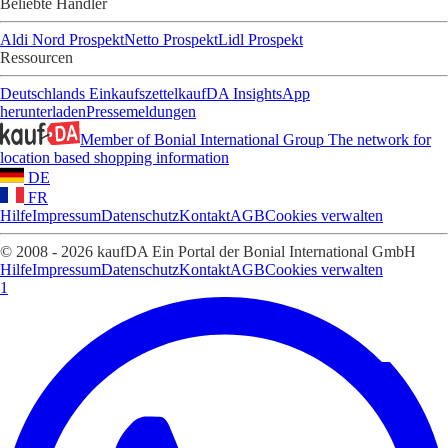
Beliebte Händler
Aldi Nord Prospekt
Netto Prospekt
Lidl Prospekt
Ressourcen
Deutschlands Einkaufszettel
kaufDA Insights
App
herunterladen
Pressemeldungen
Member of Bonial International Group
The network for
location based shopping information
DE
FR
Hilfe
Impressum
Datenschutz
Kontakt
AGB
Cookies verwalten
© 2008 - 2026 kaufDA Ein Portal der Bonial International GmbH
Hilfe
Impressum
Datenschutz
Kontakt
AGB
Cookies verwalten
1