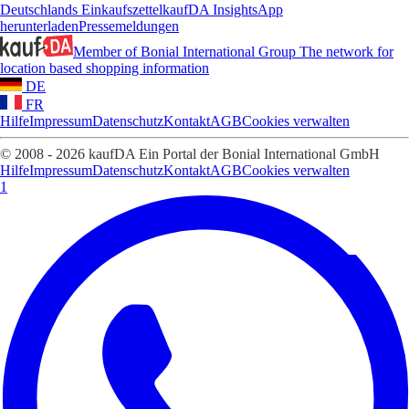
Deutschlands Einkaufszettel
kaufDA Insights
App
herunterladen
Pressemeldungen
Member of Bonial International Group
The network for
location based shopping information
DE
FR
Hilfe
Impressum
Datenschutz
Kontakt
AGB
Cookies verwalten
© 2008 - 2026 kaufDA Ein Portal der Bonial International GmbH
Hilfe
Impressum
Datenschutz
Kontakt
AGB
Cookies verwalten
1