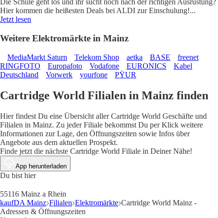
Die Schule geht los und ihr sucht noch nach der richtigen Ausrüstung?
Hier kommen die heißesten Deals bei ALDI zur Einschulung!
...
Jetzt lesen
Weitere Elektromärkte in Mainz
MediaMarkt Saturn
Telekom Shop
aetka
BASE
freenet
RINGFOTO
Europafoto
Vodafone
EURONICS
Kabel
Deutschland
Vorwerk
yourfone
PŸUR
Cartridge World Filialen in Mainz finden
Hier findest Du eine Übersicht aller Cartridge World Geschäfte und
Filialen in Mainz. Zu jeder Filiale bekommst Du per Klick weitere
Informationen zur Lage, den Öffnungszeiten sowie Infos über
Angebote aus dem aktuellen Prospekt.
Finde jetzt die nächste Cartridge World Filiale in Deiner Nähe!
App herunterladen
Du bist hier
55116 Mainz a Rhein
kaufDA Mainz
Filialen
Elektromärkte
Cartridge World Mainz -
Adressen & Öffnungszeiten