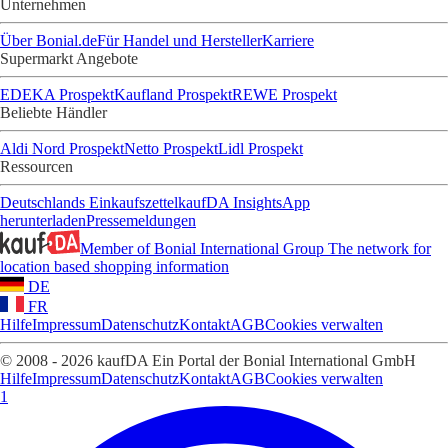
Unternehmen
Über Bonial.de
Für Handel und Hersteller
Karriere
Supermarkt Angebote
EDEKA Prospekt
Kaufland Prospekt
REWE Prospekt
Beliebte Händler
Aldi Nord Prospekt
Netto Prospekt
Lidl Prospekt
Ressourcen
Deutschlands Einkaufszettel
kaufDA Insights
App
herunterladen
Pressemeldungen
Member of Bonial International Group
The network for
location based shopping information
DE
FR
Hilfe
Impressum
Datenschutz
Kontakt
AGB
Cookies verwalten
© 2008 - 2026 kaufDA Ein Portal der Bonial International GmbH
Hilfe
Impressum
Datenschutz
Kontakt
AGB
Cookies verwalten
1