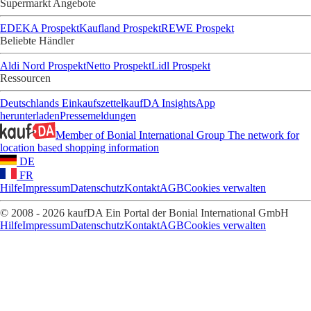
Supermarkt Angebote
EDEKA Prospekt
Kaufland Prospekt
REWE Prospekt
Beliebte Händler
Aldi Nord Prospekt
Netto Prospekt
Lidl Prospekt
Ressourcen
Deutschlands Einkaufszettel
kaufDA Insights
App
herunterladen
Pressemeldungen
Member of Bonial International Group
The network for
location based shopping information
DE
FR
Hilfe
Impressum
Datenschutz
Kontakt
AGB
Cookies verwalten
© 2008 - 2026 kaufDA Ein Portal der Bonial International GmbH
Hilfe
Impressum
Datenschutz
Kontakt
AGB
Cookies verwalten