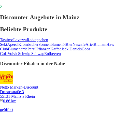
Discounter Angebote in Mainz
Beliebte Produkte
Tassimo
Lavazza
Rotkäppchen
Sekt
Aperol
Krombacher
Sonnenblumenöl
Bier
Nescafe
Ariel
Blumen
Hav
Club
Blumenerde
Persil
Pflanzen
Kaffee
Jack Daniels
Coca
Cola
Volvic
Schwip Schwap
Erdbeeren
Discounter Filialen in der Nähe
Netto Marken-Discount
Drususstraße 3
55131 Mainz a Rhein
0,86 km
geöffnet