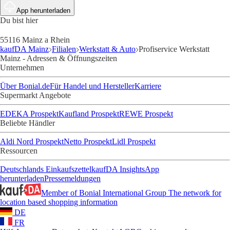
App herunterladen
Du bist hier
55116 Mainz a Rhein
kaufDA Mainz
Filialen
Werkstatt & Auto
Profiservice Werkstatt
Mainz - Adressen & Öffnungszeiten
Unternehmen
Über Bonial.de
Für Handel und Hersteller
Karriere
Supermarkt Angebote
EDEKA Prospekt
Kaufland Prospekt
REWE Prospekt
Beliebte Händler
Aldi Nord Prospekt
Netto Prospekt
Lidl Prospekt
Ressourcen
Deutschlands Einkaufszettel
kaufDA Insights
App
herunterladen
Pressemeldungen
Member of Bonial International Group
The network for
location based shopping information
DE
FR