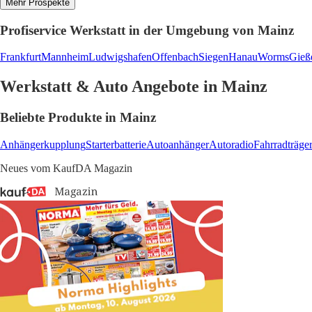
Mehr Prospekte
Profiservice Werkstatt in der Umgebung von Mainz
Frankfurt
Mannheim
Ludwigshafen
Offenbach
Siegen
Hanau
Worms
Gieß
Werkstatt & Auto Angebote in Mainz
Beliebte Produkte in Mainz
Anhängerkupplung
Starterbatterie
Autoanhänger
Autoradio
Fahrradträge
Neues vom KaufDA Magazin