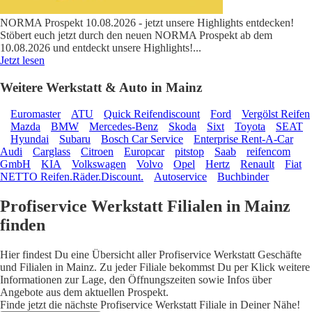
NORMA Prospekt 10.08.2026 - jetzt unsere Highlights entdecken!
Stöbert euch jetzt durch den neuen NORMA Prospekt ab dem
10.08.2026 und entdeckt unsere Highlights!
...
Jetzt lesen
Weitere Werkstatt & Auto in Mainz
Euromaster
ATU
Quick Reifendiscount
Ford
Vergölst Reifen
Mazda
BMW
Mercedes-Benz
Skoda
Sixt
Toyota
SEAT
Hyundai
Subaru
Bosch Car Service
Enterprise Rent-A-Car
Audi
Carglass
Citroen
Europcar
pitstop
Saab
reifencom
GmbH
KIA
Volkswagen
Volvo
Opel
Hertz
Renault
Fiat
NETTO Reifen.Räder.Discount.
Autoservice
Buchbinder
Profiservice Werkstatt Filialen in Mainz
finden
Hier findest Du eine Übersicht aller Profiservice Werkstatt Geschäfte
und Filialen in Mainz. Zu jeder Filiale bekommst Du per Klick weitere
Informationen zur Lage, den Öffnungszeiten sowie Infos über
Angebote aus dem aktuellen Prospekt.
Finde jetzt die nächste Profiservice Werkstatt Filiale in Deiner Nähe!