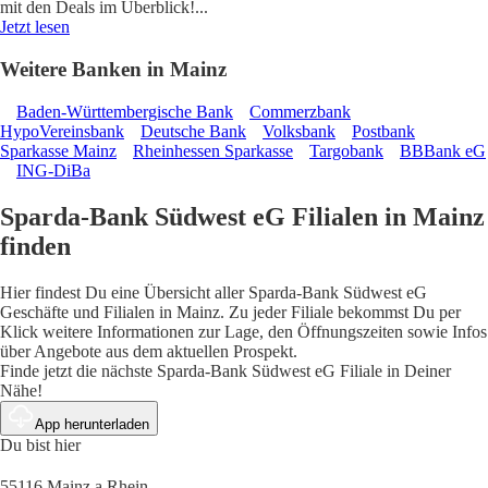
mit den Deals im Überblick!
...
Jetzt lesen
Weitere Banken in Mainz
Baden-Württembergische Bank
Commerzbank
HypoVereinsbank
Deutsche Bank
Volksbank
Postbank
Sparkasse Mainz
Rheinhessen Sparkasse
Targobank
BBBank eG
ING-DiBa
Sparda-Bank Südwest eG Filialen in Mainz
finden
Hier findest Du eine Übersicht aller Sparda-Bank Südwest eG
Geschäfte und Filialen in Mainz. Zu jeder Filiale bekommst Du per
Klick weitere Informationen zur Lage, den Öffnungszeiten sowie Infos
über Angebote aus dem aktuellen Prospekt.
Finde jetzt die nächste Sparda-Bank Südwest eG Filiale in Deiner
Nähe!
App herunterladen
Du bist hier
55116 Mainz a Rhein