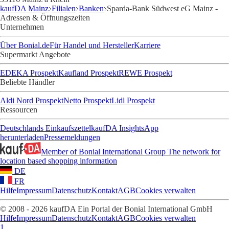
kaufDA Mainz
Filialen
Banken
Sparda-Bank Südwest eG Mainz -
Adressen & Öffnungszeiten
Unternehmen
Über Bonial.de
Für Handel und Hersteller
Karriere
Supermarkt Angebote
EDEKA Prospekt
Kaufland Prospekt
REWE Prospekt
Beliebte Händler
Aldi Nord Prospekt
Netto Prospekt
Lidl Prospekt
Ressourcen
Deutschlands Einkaufszettel
kaufDA Insights
App
herunterladen
Pressemeldungen
Member of Bonial International Group
The network for
location based shopping information
DE
FR
Hilfe
Impressum
Datenschutz
Kontakt
AGB
Cookies verwalten
© 2008 - 2026 kaufDA Ein Portal der Bonial International GmbH
Hilfe
Impressum
Datenschutz
Kontakt
AGB
Cookies verwalten
1