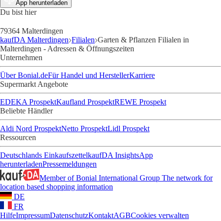
App herunterladen
Du bist hier
79364 Malterdingen
kaufDA Malterdingen
Filialen
Garten & Pflanzen Filialen in
Malterdingen - Adressen & Öffnungszeiten
Unternehmen
Über Bonial.de
Für Handel und Hersteller
Karriere
Supermarkt Angebote
EDEKA Prospekt
Kaufland Prospekt
REWE Prospekt
Beliebte Händler
Aldi Nord Prospekt
Netto Prospekt
Lidl Prospekt
Ressourcen
Deutschlands Einkaufszettel
kaufDA Insights
App
herunterladen
Pressemeldungen
Member of Bonial International Group
The network for
location based shopping information
DE
FR
Hilfe
Impressum
Datenschutz
Kontakt
AGB
Cookies verwalten