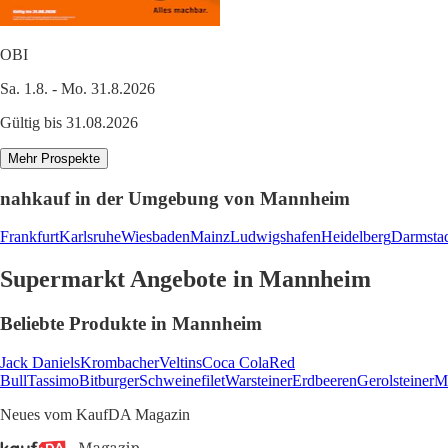
OBI
Sa. 1.8. - Mo. 31.8.2026
Gültig bis 31.08.2026
Mehr Prospekte
nahkauf in der Umgebung von Mannheim
Frankfurt
Karlsruhe
Wiesbaden
Mainz
Ludwigshafen
Heidelberg
Darmsta
Supermarkt Angebote in Mannheim
Beliebte Produkte in Mannheim
Jack Daniels
Krombacher
Veltins
Coca Cola
Red
Bull
Tassimo
Bitburger
Schweinefilet
Warsteiner
Erdbeeren
Gerolsteiner
M
Neues vom KaufDA Magazin