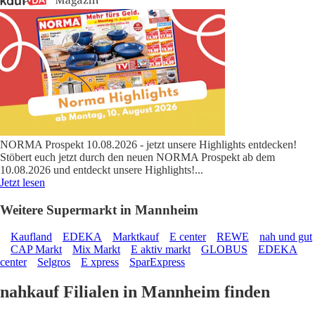
NORMA Prospekt 10.08.2026 - jetzt unsere Highlights entdecken!
Stöbert euch jetzt durch den neuen NORMA Prospekt ab dem
10.08.2026 und entdeckt unsere Highlights!
...
Jetzt lesen
Weitere Supermarkt in Mannheim
Kaufland
EDEKA
Marktkauf
E center
REWE
nah und gut
CAP Markt
Mix Markt
E aktiv markt
GLOBUS
EDEKA
center
Selgros
E xpress
SparExpress
nahkauf Filialen in Mannheim finden