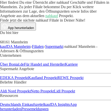
Hier findest Du eine Übersicht aller nahkauf Geschäfte und Filialen in
Mannheim. Zu jeder Filiale bekommst Du per Klick weitere
Informationen zur Lage, den Öffnungszeiten sowie Infos über
Angebote aus dem aktuellen
nahkauf
Prospekt.
Finde jetzt die nächste nahkauf Filiale in Deiner Nähe!
App herunterladen
Du bist hier
68161 Mannheim
kaufDA Mannheim
Filialen
Supermarkt
nahkauf Mannheim -
Adressen & Öffnungszeiten
Unternehmen
Über Bonial.de
Für Handel und Hersteller
Karriere
Supermarkt Angebote
EDEKA Prospekt
Kaufland Prospekt
REWE Prospekt
Beliebte Händler
Aldi Nord Prospekt
Netto Prospekt
Lidl Prospekt
Ressourcen
Deutschlands Einkaufszettel
kaufDA Insights
App
herunterladen
Pressemeldungen