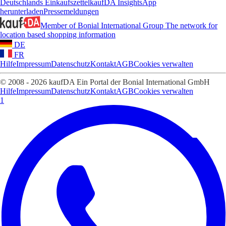
Deutschlands Einkaufszettel
kaufDA Insights
App
herunterladen
Pressemeldungen
Member of Bonial International Group
The network for
location based shopping information
DE
FR
Hilfe
Impressum
Datenschutz
Kontakt
AGB
Cookies verwalten
© 2008 - 2026 kaufDA Ein Portal der Bonial International GmbH
Hilfe
Impressum
Datenschutz
Kontakt
AGB
Cookies verwalten
1