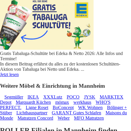
Gratis Tabaluga-Schultüte bei Edeka & Netto 2026: Alle Infos und
Termine!
In diesem Beitrag erfährst du alles zu der kostenlosen Schultüten-
Aktion von Tabaluga bei Netto und Edeka.
...
Jetzt lesen
Weitere Möbel & Einrichtung in Mannheim
Segmüller
IKEA
XXXLutz
POCO
JYSK
MARKTEX
Depot
Marquardt Küchen
mömax
werkhaus
WHO'S
PERFECT.
Ligne Roset
BoConcept
WK Wohnen
Bölinger +
Stüber
Lichthauspartner
GARANT Gutes Schlafen
Maisons du
Monde
Matratzen Concord
Weber
MFO Matratzen
ROLLER Filialen in Mannheim finden