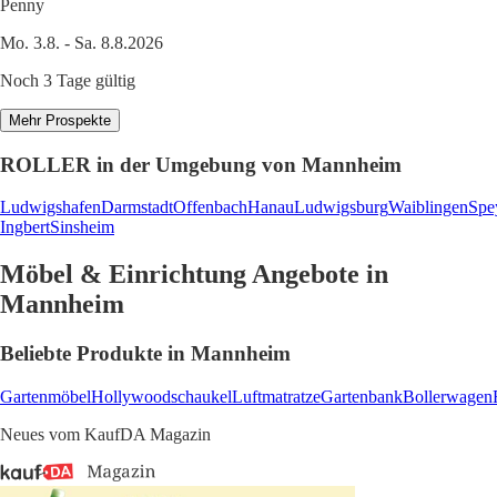
Penny
Mo. 3.8. - Sa. 8.8.2026
Noch 3 Tage gültig
Mehr Prospekte
ROLLER in der Umgebung von Mannheim
Ludwigshafen
Darmstadt
Offenbach
Hanau
Ludwigsburg
Waiblingen
Spe
Ingbert
Sinsheim
Möbel & Einrichtung Angebote in
Mannheim
Beliebte Produkte in Mannheim
Gartenmöbel
Hollywoodschaukel
Luftmatratze
Gartenbank
Bollerwagen
Neues vom KaufDA Magazin