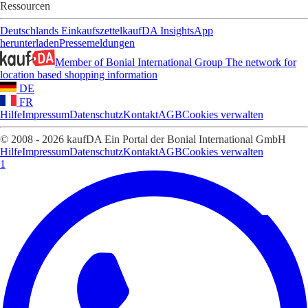
Ressourcen
Deutschlands Einkaufszettel
kaufDA Insights
App
herunterladen
Pressemeldungen
Member of Bonial International Group
The network for
location based shopping information
DE
FR
Hilfe
Impressum
Datenschutz
Kontakt
AGB
Cookies verwalten
© 2008 - 2026 kaufDA Ein Portal der Bonial International GmbH
Hilfe
Impressum
Datenschutz
Kontakt
AGB
Cookies verwalten
1