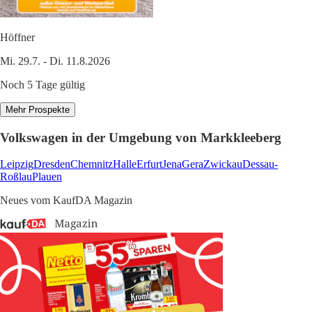
Höffner
Mi. 29.7. - Di. 11.8.2026
Noch 5 Tage gültig
Mehr Prospekte
Volkswagen in der Umgebung von Markkleeberg
Leipzig
Dresden
Chemnitz
Halle
Erfurt
Jena
Gera
Zwickau
Dessau-
Roßlau
Plauen
Neues vom KaufDA Magazin