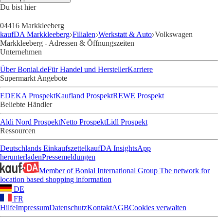
Du bist hier
04416 Markkleeberg
kaufDA Markkleeberg
Filialen
Werkstatt & Auto
Volkswagen
Markkleeberg - Adressen & Öffnungszeiten
Unternehmen
Über Bonial.de
Für Handel und Hersteller
Karriere
Supermarkt Angebote
EDEKA Prospekt
Kaufland Prospekt
REWE Prospekt
Beliebte Händler
Aldi Nord Prospekt
Netto Prospekt
Lidl Prospekt
Ressourcen
Deutschlands Einkaufszettel
kaufDA Insights
App
herunterladen
Pressemeldungen
Member of Bonial International Group
The network for
location based shopping information
DE
FR
Hilfe
Impressum
Datenschutz
Kontakt
AGB
Cookies verwalten