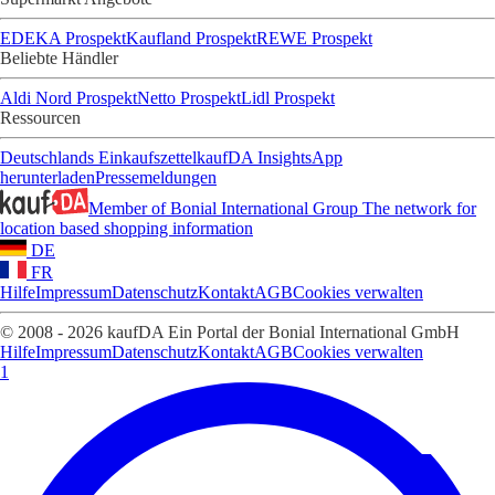
EDEKA Prospekt
Kaufland Prospekt
REWE Prospekt
Beliebte Händler
Aldi Nord Prospekt
Netto Prospekt
Lidl Prospekt
Ressourcen
Deutschlands Einkaufszettel
kaufDA Insights
App
herunterladen
Pressemeldungen
Member of Bonial International Group
The network for
location based shopping information
DE
FR
Hilfe
Impressum
Datenschutz
Kontakt
AGB
Cookies verwalten
© 2008 - 2026 kaufDA Ein Portal der Bonial International GmbH
Hilfe
Impressum
Datenschutz
Kontakt
AGB
Cookies verwalten
1