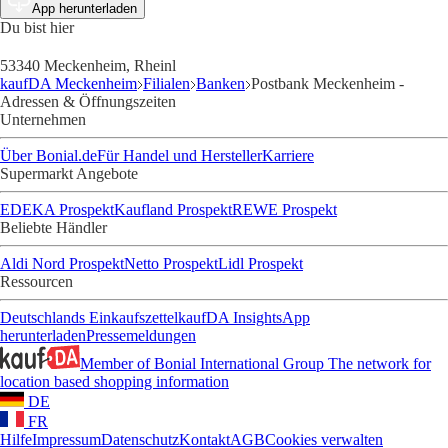
App herunterladen
Du bist hier
53340 Meckenheim, Rheinl
kaufDA Meckenheim
Filialen
Banken
Postbank Meckenheim -
Adressen & Öffnungszeiten
Unternehmen
Über Bonial.de
Für Handel und Hersteller
Karriere
Supermarkt Angebote
EDEKA Prospekt
Kaufland Prospekt
REWE Prospekt
Beliebte Händler
Aldi Nord Prospekt
Netto Prospekt
Lidl Prospekt
Ressourcen
Deutschlands Einkaufszettel
kaufDA Insights
App
herunterladen
Pressemeldungen
Member of Bonial International Group
The network for
location based shopping information
DE
FR
Hilfe
Impressum
Datenschutz
Kontakt
AGB
Cookies verwalten