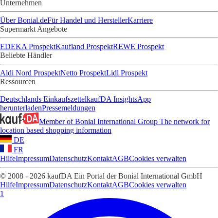
Unternehmen
Über Bonial.de
Für Handel und Hersteller
Karriere
Supermarkt Angebote
EDEKA Prospekt
Kaufland Prospekt
REWE Prospekt
Beliebte Händler
Aldi Nord Prospekt
Netto Prospekt
Lidl Prospekt
Ressourcen
Deutschlands Einkaufszettel
kaufDA Insights
App
herunterladen
Pressemeldungen
Member of Bonial International Group
The network for
location based shopping information
DE
FR
Hilfe
Impressum
Datenschutz
Kontakt
AGB
Cookies verwalten
© 2008 - 2026 kaufDA Ein Portal der Bonial International GmbH
Hilfe
Impressum
Datenschutz
Kontakt
AGB
Cookies verwalten
1