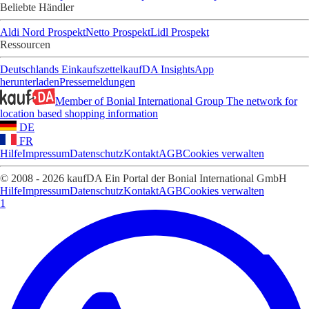
Beliebte Händler
Aldi Nord Prospekt
Netto Prospekt
Lidl Prospekt
Ressourcen
Deutschlands Einkaufszettel
kaufDA Insights
App
herunterladen
Pressemeldungen
Member of Bonial International Group
The network for
location based shopping information
DE
FR
Hilfe
Impressum
Datenschutz
Kontakt
AGB
Cookies verwalten
© 2008 - 2026 kaufDA Ein Portal der Bonial International GmbH
Hilfe
Impressum
Datenschutz
Kontakt
AGB
Cookies verwalten
1