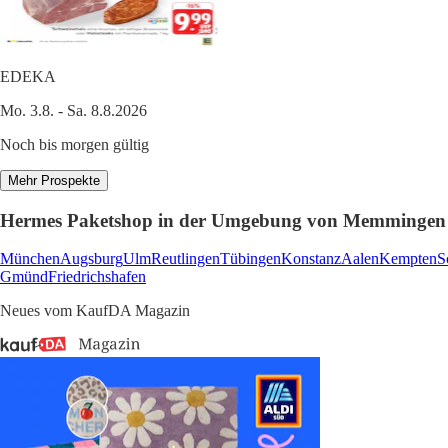
EDEKA
Mo. 3.8. - Sa. 8.8.2026
Noch bis morgen gültig
Mehr Prospekte
Hermes Paketshop in der Umgebung von Memmingen
München
Augsburg
Ulm
Reutlingen
Tübingen
Konstanz
Aalen
Kempten
S
Gmünd
Friedrichshafen
Neues vom KaufDA Magazin