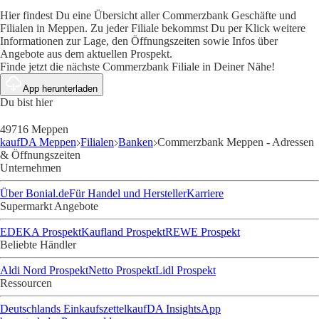
Hier findest Du eine Übersicht aller Commerzbank Geschäfte und
Filialen in Meppen. Zu jeder Filiale bekommst Du per Klick weitere
Informationen zur Lage, den Öffnungszeiten sowie Infos über
Angebote aus dem aktuellen Prospekt.
Finde jetzt die nächste Commerzbank Filiale in Deiner Nähe!
App herunterladen
Du bist hier
49716 Meppen
kaufDA Meppen
Filialen
Banken
Commerzbank Meppen - Adressen
& Öffnungszeiten
Unternehmen
Über Bonial.de
Für Handel und Hersteller
Karriere
Supermarkt Angebote
EDEKA Prospekt
Kaufland Prospekt
REWE Prospekt
Beliebte Händler
Aldi Nord Prospekt
Netto Prospekt
Lidl Prospekt
Ressourcen
Deutschlands Einkaufszettel
kaufDA Insights
App