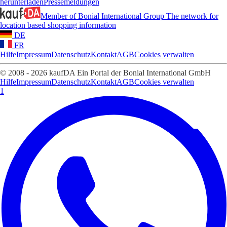
herunterladen
Pressemeldungen
Member of Bonial International Group
The network for
location based shopping information
DE
FR
Hilfe
Impressum
Datenschutz
Kontakt
AGB
Cookies verwalten
© 2008 - 2026 kaufDA Ein Portal der Bonial International GmbH
Hilfe
Impressum
Datenschutz
Kontakt
AGB
Cookies verwalten
1