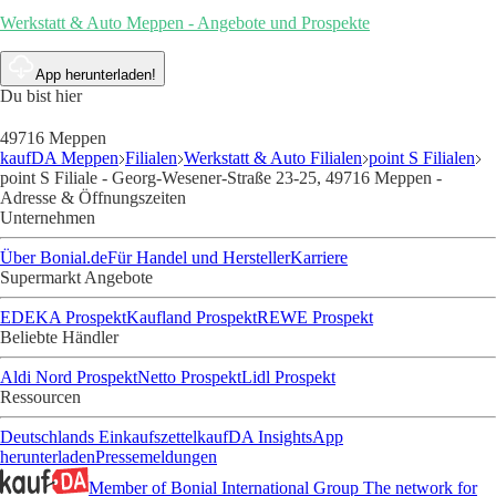
Werkstatt & Auto Meppen - Angebote und Prospekte
App herunterladen!
Du bist hier
49716 Meppen
kaufDA Meppen
Filialen
Werkstatt & Auto Filialen
point S Filialen
point S Filiale - Georg-Wesener-Straße 23-25, 49716 Meppen -
Adresse & Öffnungszeiten
Unternehmen
Über Bonial.de
Für Handel und Hersteller
Karriere
Supermarkt Angebote
EDEKA Prospekt
Kaufland Prospekt
REWE Prospekt
Beliebte Händler
Aldi Nord Prospekt
Netto Prospekt
Lidl Prospekt
Ressourcen
Deutschlands Einkaufszettel
kaufDA Insights
App
herunterladen
Pressemeldungen
Member of Bonial International Group
The network for