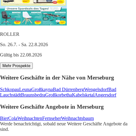
ROLLER
So. 26.7. - Sa. 22.8.2026
Gültig bis 22.08.2026
Mehr Prospekte
Weitere Geschäfte in der Nähe von Merseburg
Schkopau
Leuna
Großkayna
Bad Dürrenberg
Wengelsdorf
Bad
Lauchstädt
Braunsbedra
Großkorbetha
Kabelsketal
Angersdorf
Weitere Geschäfte Angebote in Merseburg
Bier
Cola
Weihnachten
Fernseher
Weihnachtsbaum
Werde benachrichtigt, sobald neue Weitere Geschäfte Angebote da
sind.
1