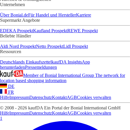
Unternehmen
Über Bonial.de
Für Handel und Hersteller
Karriere
Supermarkt Angebote
EDEKA Prospekt
Kaufland Prospekt
REWE Prospekt
Beliebte Händler
Aldi Nord Prospekt
Netto Prospekt
Lidl Prospekt
Ressourcen
Deutschlands Einkaufszettel
kaufDA Insights
App
herunterladen
Pressemeldungen
Member of Bonial International Group
The network for
location based shopping information
DE
FR
Hilfe
Impressum
Datenschutz
Kontakt
AGB
Cookies verwalten
© 2008 - 2026 kaufDA Ein Portal der Bonial International GmbH
Hilfe
Impressum
Datenschutz
Kontakt
AGB
Cookies verwalten
1