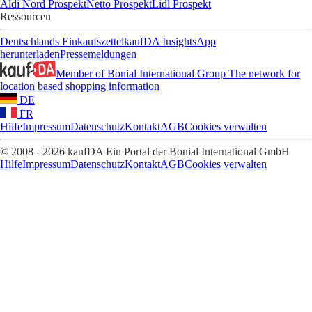
Aldi Nord Prospekt
Netto Prospekt
Lidl Prospekt
Ressourcen
Deutschlands Einkaufszettel
kaufDA Insights
App
herunterladen
Pressemeldungen
Member of Bonial International Group
The network for
location based shopping information
DE
FR
Hilfe
Impressum
Datenschutz
Kontakt
AGB
Cookies verwalten
© 2008 - 2026 kaufDA Ein Portal der Bonial International GmbH
Hilfe
Impressum
Datenschutz
Kontakt
AGB
Cookies verwalten