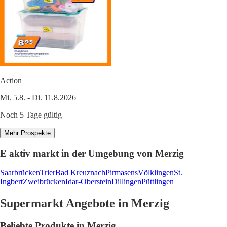
Action
Mi. 5.8. - Di. 11.8.2026
Noch 5 Tage gültig
Mehr Prospekte
E aktiv markt in der Umgebung von Merzig
Saarbrücken
Trier
Bad Kreuznach
Pirmasens
Völklingen
St.
Ingbert
Zweibrücken
Idar-Oberstein
Dillingen
Püttlingen
Supermarkt Angebote in Merzig
Beliebte Produkte in Merzig