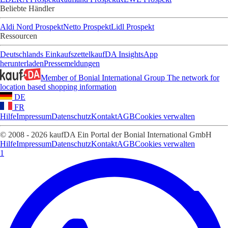
Beliebte Händler
Aldi Nord Prospekt
Netto Prospekt
Lidl Prospekt
Ressourcen
Deutschlands Einkaufszettel
kaufDA Insights
App
herunterladen
Pressemeldungen
Member of Bonial International Group
The network for
location based shopping information
DE
FR
Hilfe
Impressum
Datenschutz
Kontakt
AGB
Cookies verwalten
© 2008 - 2026 kaufDA Ein Portal der Bonial International GmbH
Hilfe
Impressum
Datenschutz
Kontakt
AGB
Cookies verwalten
1