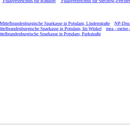
Filialverzeichnis für Roßdorf
Filialverzeichnis für Stechow-Ferches
Mittelbrandenburgische Sparkasse in Potsdam, Lindenstraße
NP-Disco
ttelbrandenburgische Sparkasse in Potsdam, Im Winkel
mea - meine 
ttelbrandenburgische Sparkasse in Potsdam, Parkstraße