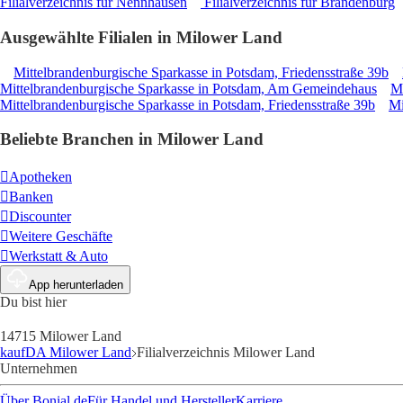
Filialverzeichnis für Nennhausen
Filialverzeichnis für Brandenburg
Ausgewählte Filialen in Milower Land
Mittelbrandenburgische Sparkasse in Potsdam, Friedensstraße 39b
Mittelbrandenburgische Sparkasse in Potsdam, Am Gemeindehaus
Mi
Mittelbrandenburgische Sparkasse in Potsdam, Friedensstraße 39b
Mi
Beliebte Branchen in Milower Land
Apotheken
Banken
Discounter
Weitere Geschäfte
Werkstatt & Auto
App herunterladen
Du bist hier
14715 Milower Land
kaufDA Milower Land
Filialverzeichnis Milower Land
Unternehmen
Über Bonial.de
Für Handel und Hersteller
Karriere