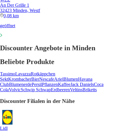
An Der Grille 1
32423 Minden, Westf
0,08 km
geöffnet
Discounter Angebote in Minden
Beliebte Produkte
Tassimo
Lavazza
Rotkäppchen
Sekt
Krombacher
Bier
Nescafe
Ariel
Blumen
Havana
Club
Blumenerde
Persil
Pflanzen
Kaffee
Jack Daniels
Coca
Cola
Volvic
Schwip Schwap
Erdbeeren
Veltins
Briketts
Discounter Filialen in der Nähe
Lidl