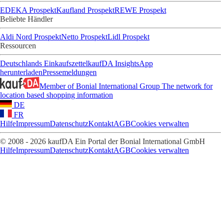
EDEKA Prospekt
Kaufland Prospekt
REWE Prospekt
Beliebte Händler
Aldi Nord Prospekt
Netto Prospekt
Lidl Prospekt
Ressourcen
Deutschlands Einkaufszettel
kaufDA Insights
App
herunterladen
Pressemeldungen
Member of Bonial International Group
The network for
location based shopping information
DE
FR
Hilfe
Impressum
Datenschutz
Kontakt
AGB
Cookies verwalten
© 2008 - 2026 kaufDA Ein Portal der Bonial International GmbH
Hilfe
Impressum
Datenschutz
Kontakt
AGB
Cookies verwalten