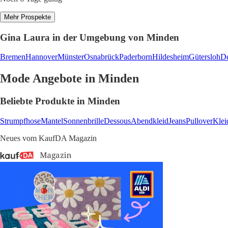
Mehr Prospekte
Gina Laura in der Umgebung von Minden
Bremen
Hannover
Münster
Osnabrück
Paderborn
Hildesheim
Gütersloh
De
Mode Angebote in Minden
Beliebte Produkte in Minden
Strumpfhose
Mantel
Sonnenbrille
Dessous
Abendkleid
Jeans
Pullover
Klei
Neues vom KaufDA Magazin