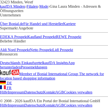
32423 Minden, Westf
kaufDA Minden
Filialen
Mode
Gina Laura Minden - Adressen &
Öffnungszeiten
Unternehmen
Über Bonial.de
Für Handel und Hersteller
Karriere
Supermarkt Angebote
EDEKA Prospekt
Kaufland Prospekt
REWE Prospekt
Beliebte Händler
Aldi Nord Prospekt
Netto Prospekt
Lidl Prospekt
Ressourcen
Deutschlands Einkaufszettel
kaufDA Insights
App
herunterladen
Pressemeldungen
Member of Bonial International Group
The network for
location based shopping information
DE
FR
Hilfe
Impressum
Datenschutz
Kontakt
AGB
Cookies verwalten
© 2008 - 2026 kaufDA Ein Portal der Bonial International GmbH
Hilfe
Impressum
Datenschutz
Kontakt
AGB
Cookies verwalten