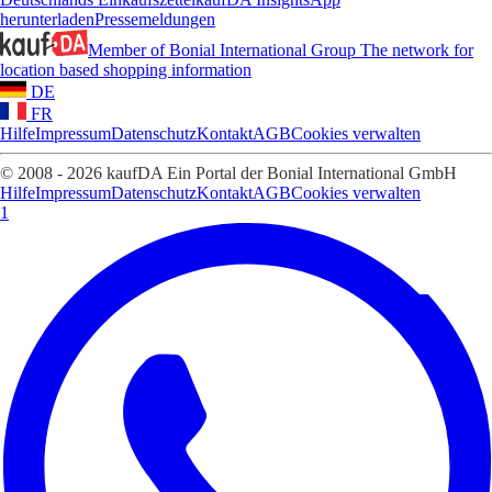
herunterladen
Pressemeldungen
Member of Bonial International Group
The network for
location based shopping information
DE
FR
Hilfe
Impressum
Datenschutz
Kontakt
AGB
Cookies verwalten
© 2008 - 2026 kaufDA Ein Portal der Bonial International GmbH
Hilfe
Impressum
Datenschutz
Kontakt
AGB
Cookies verwalten
1