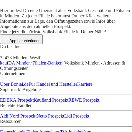
Hier findest Du eine Übersicht aller Volksbank Geschäfte und Filialen
in Minden. Zu jeder Filiale bekommst Du per Klick weitere
Informationen zur Lage, den Öffnungszeiten sowie Infos über
Angebote aus dem aktuellen Prospekt.
Finde jetzt die nächste Volksbank Filiale in Deiner Nähe!
App herunterladen
Du bist hier
32423 Minden, Westf
kaufDA Minden
Filialen
Banken
Volksbank Minden - Adressen &
Öffnungszeiten
Unternehmen
Über Bonial.de
Für Handel und Hersteller
Karriere
Supermarkt Angebote
EDEKA Prospekt
Kaufland Prospekt
REWE Prospekt
Beliebte Händler
Aldi Nord Prospekt
Netto Prospekt
Lidl Prospekt
Ressourcen
Deutschlands Einkaufszettel
kaufDA Insights
App