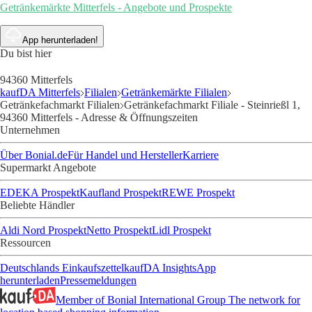
Getränkemärkte Mitterfels - Angebote und Prospekte
App herunterladen!
Du bist hier
94360 Mitterfels
kaufDA Mitterfels
Filialen
Getränkemärkte Filialen
Getränkefachmarkt Filialen
Getränkefachmarkt Filiale - Steinrießl 1,
94360 Mitterfels - Adresse & Öffnungszeiten
Unternehmen
Über Bonial.de
Für Handel und Hersteller
Karriere
Supermarkt Angebote
EDEKA Prospekt
Kaufland Prospekt
REWE Prospekt
Beliebte Händler
Aldi Nord Prospekt
Netto Prospekt
Lidl Prospekt
Ressourcen
Deutschlands Einkaufszettel
kaufDA Insights
App
herunterladen
Pressemeldungen
Member of Bonial International Group
The network for